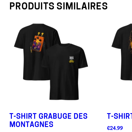
PRODUITS SIMILAIRES
T-SHIRT GRABUGE DES
T-SHIR
MONTAGNES
€
24.99