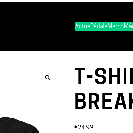
Actus
Pédale
Merch
Méd
T-SHI
BREA
€
24.99