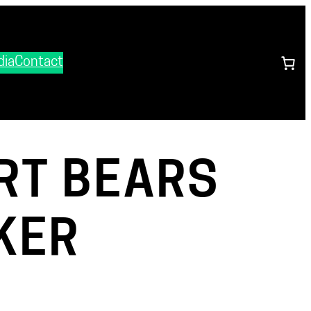
ia
Contact
RT BEARS
KER