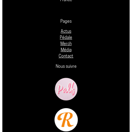
France
Pages
Actus
Pédale
Merch
Média
Contact
Nous suivre