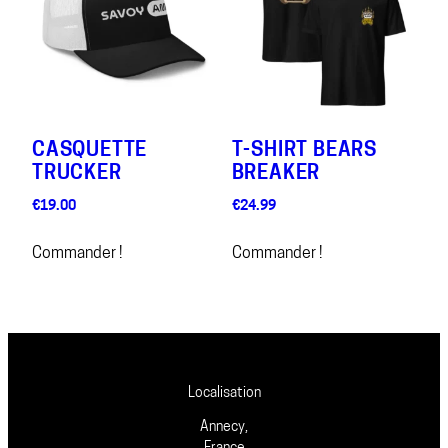
CASQUETTE
T-SHIRT BEARS
TRUCKER
BREAKER
€
19.00
€
24.99
Commander !
Commander !
Localisation
Annecy,