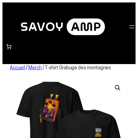
Accueil
/
Merch
/ T-shirt Grabuge des montagnes